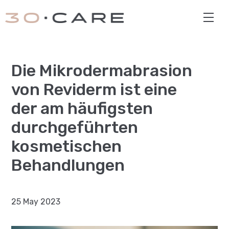
en
de
Über uns
Die Mikrodermabrasion
Unsere Marken
von Reviderm ist eine
der am häufigsten
30.care Schule
durchgeführten
kosmetischen
Zusammenarbeit
Behandlungen
Galerie
25 May 2023
Blog